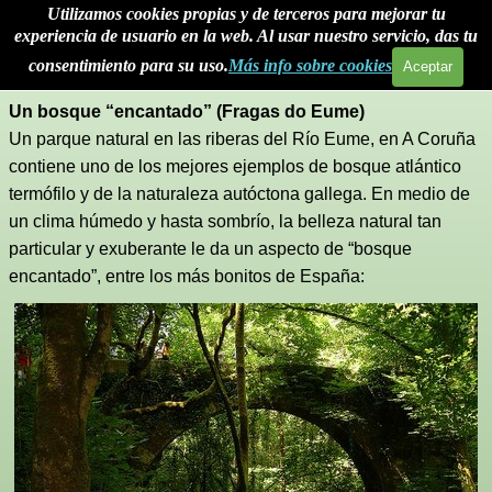
>
Utilizamos cookies propias y de terceros para mejorar tu
Vaya al Contenido
Saltar menú
Turismo Rural Galicia Casa Rural Descubre Galicia Fragas do
experiencia de usuario en la web. Al usar nuestro servicio, das tu
Eume
consentimiento para su uso.
Más info sobre cookies
Aceptar
Cositas de interés > Descubre Galicia
Un bosque “encantado” (Fragas do Eume)
Un parque natural en las riberas del Río Eume, en A Coruña
contiene uno de los mejores ejemplos de bosque atlántico
termófilo y de la naturaleza autóctona gallega. En medio de
un clima húmedo y hasta sombrío, la belleza natural tan
particular y exuberante le da un aspecto de “bosque
encantado”, entre los más bonitos de España: